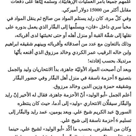
علمهم جميعاً بأمر العمليات الإرهابيّة)، وسلّمه إيّاها على دفعات
مقابل أكثر من 15000 دولار أميركي.
وفي كلّ مرة، كان رايد يستلم المواد من صالح ثم ينقل المواد في
مخبأ سري داخل «فان» ويسلّمها إلى البقّار الذي يعمل بدوره على
نقلها إلى شقّة القبة أو منزل أهله أو حتى تخبئتها لدى أقربائه،
وذلك بالتعاون مع عدد من أصدقائه وأقربائه وبينهم شقيقه ابراهيم
وابن خاله الرقيب عمر الكردي وخالد مرزوق الذي أقنعه بأنّها
مرتديلا، بحسب إفادته!
وبعد أن أصبحت المواد الأوليّة جاهزة، بدأ الانتحاريان وليد والجمل
بتصنيع 8 أحزمة ناسفة في منزل أهل البقّار وفي حضور البقّار
وشقيقه حمزة وزين الدين وخالد مرزوق.
أعلم الجمل «أبو الوليد» أنّ الأحزمة جاهزة، فقال له الأخير إنّ رايد
والبقّار سيقلّان الانتحاري «وليد» إلى أدما، حيث كان ينتظره
السوريّ عبد الكريم شيخ علي. وبعد يومين، عمد رايد والبقّار إلى
تسليم 6 أحزمة ناسفة إلى شيخ علي.
وكان من المفترض، بحسب ما أكّد «أبو الوليد» لشيخ علي، حينما