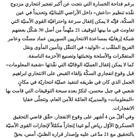
برغم فداحة الخسارة التي نتجت عن أكبر تفجير انتحاري مزدوج
نفّذه تنظيم «داعش» داخل الأراضي اللبنانيّة وتحديداً في عين
السكّة، فإنّه لا يمكن إغفال سرعة واحترافيّة القوى الأمنيّة التي
تعاونت في ما بينها لتوقيف 21 متّهماً من أصل 30 شكّل بعضهم
شبكة إرهابيّة بمساعدة الانتحاريين السوريين عماد مستّت وعامر
الفريج الملقّب بـ «الوليد» في التنقّل وتأمين المأوى ونقل
المتفجّرات والأسلحة وتخبئتها وتصنيع الأحزمة الناسفة.
كما لا يمكن إغفال العمليّة الوقائيّة التي نفّذتها «شعبة المعلومات»
قبل وقوع انفجاري السكّة بإلقاء القبض على الانتحاري ابراهيم
الجمل الذي كان في طريقه لتنفيذ عمليّة انتحاريّة في مكانٍ
شعبي في جبل محسن، لتكرّ بعده سبحة التوقيفات التي قامت بها
«المعلومات» والمديريّة العامّة للأمن العام، وتتجلّى خفايا
الانفجارات.
وفي أقلّ من 4 أشهر على وقوع الانفجار، حقّق قاضي التحقيق
العسكريّ الأوّل رياض أبو غيدا إنجازاً مكمّلاً لإنجازات القوى الأمنيّة
بالتحقيق مع 21 مدّعى عليه وإصدار قراره الظنيّ، أمس، بحقّ