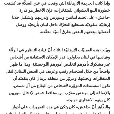
وإذا كانت الجريمة الإرهابيّة التي وقعت في عين السكّة قد كشفت
خطورة البيع العشوائي للمتفجّرات، فإنّ الأخطر هو قدرة
«داعش» على تجنيد لبنانيين وسوريين وتدريبهم وتشكيل خلايا
إرهابيّة عنقوديّة تستطيع التحرّك داخل لبنان بأريحيّة ووصل
أعضائها ببعضهم البعض بطرق أمنيّة معقّدة.
وبيّنت هذه العمليّات الإرهابيّة الثلاث أنّ قيادة التنظيم في الرقّة
وقيادييها في لبنان يحاولون قدر الإمكان الاستفادة من أشخاص
غير مشكوك بأمرهم لتخليص أمورهم اللوجستيّة. وهذا ما ظهر
واضحاً من خلال استخدام رقيب وعريف في الجيش اللبنانيّ لنقل
المتفجّرات وتخبئتها، ومزوّر من منطقة بريتال كان يتقصّد أن
تكون المستندات المزوّرة لأشخاص من البقاع من آل شمص،
بالإضافة إلى مهندس مقرّب من محافظ حمص لإدخال سوريين
كان بينهم الانتحاري «وليد».
والظّاهر أنّ «داعش» كان يتكئ في هذه التفجيرات على أدوار
أساسيّة قام بها لبنانيون مبايعون له. وعليه، فقد بيّن القرار الظنيّ