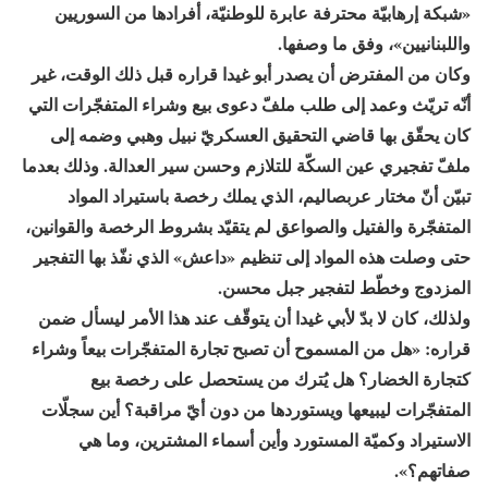
«شبكة إرهابيّة محترفة عابرة للوطنيّة، أفرادها من السوريين
واللبنانيين»، وفق ما وصفها.
وكان من المفترض أن يصدر أبو غيدا قراره قبل ذلك الوقت، غير
أنّه تريّث وعمد إلى طلب ملفّ دعوى بيع وشراء المتفجّرات التي
كان يحقّق بها قاضي التحقيق العسكريّ نبيل وهبي وضمه إلى
ملفّ تفجيري عين السكّة للتلازم وحسن سير العدالة. وذلك بعدما
تبيّن أنّ مختار عربصاليم، الذي يملك رخصة باستيراد المواد
المتفجّرة والفتيل والصواعق لم يتقيّد بشروط الرخصة والقوانين،
حتى وصلت هذه المواد إلى تنظيم «داعش» الذي نفّذ بها التفجير
المزدوج وخطّط لتفجير جبل محسن.
ولذلك، كان لا بدّ لأبي غيدا أن يتوقّف عند هذا الأمر ليسأل ضمن
قراره: «هل من المسموح أن تصبح تجارة المتفجّرات بيعاً وشراء
كتجارة الخضار؟ هل يُترك من يستحصل على رخصة بيع
المتفجّرات ليبيعها ويستوردها من دون أيّ مراقبة؟ أين سجلّات
الاستيراد وكميّة المستورد وأين أسماء المشترين، وما هي
صفاتهم؟».