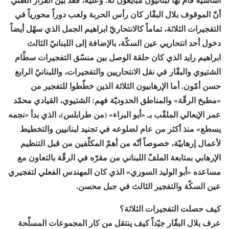
أنّ الموقوف بلال البقّار كان رأس الحربة ولعب دوراً محورياً في
التفجيرات الثلاثة، تماماً كالانتحاريّ ابراهيم الجمل الذي سهّل أيضاً
دخول أحد انتحاريي عين السكّة، بالإضافة إلى اللبنانيّ الثالث
ابراهيم رايد الذي كان حلقة الوصل بين منسّق التفجيرات سطّام
الشتيوي والبقّار في نقل الانتحاريين والتفجيرات، واللبنانيّ الرابع
حسن أمّون. أما الإرهابيون الثلاثة الذين خطّطوا للتفجير من
«مطبخ الرقّة» والمناطق الحدوديّة فهم: الشتيوي، القيادي محمّد
عمر الإيعالي الملقّب بـ «أبو البراء» (من طرابلس)، الذي بدأ «نجمه
يسطع» منذ أكثر من عام لضلوعه في تجنيد لبنانيين والتخطيط
لأعمال إرهابيّة، خصوصاً أنّه من أهمّ المكلّفين من قبل التنظيم
الإرهابي بمتابعة الملفّ اللبناني من مقرّه في الرقّة بالتعاون مع
مساعده «أبو الوليد السوري» الذي كان المهندس الفعلي لتفجيري
عين السكّة والتفجير الثالث في جبل محسن.
كيف حصلت التفجيرات الثلاثة؟
عرف بلال البقّار جيّداً كيف ينتقل من كار المجموعات المسلّحة