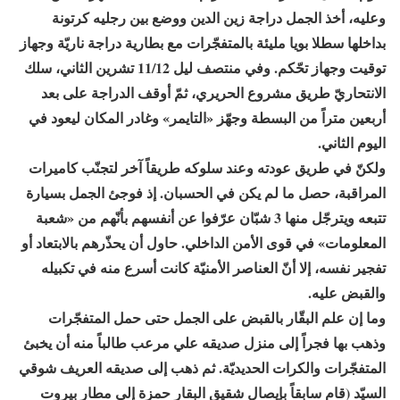
وعليه، أخذ الجمل دراجة زين الدين ووضع بين رجليه كرتونة
بداخلها سطلا بويا مليئة بالمتفجّرات مع بطارية دراجة ناريّة وجهاز
توقيت وجهاز تحّكم. وفي منتصف ليل 11/12 تشرين الثاني، سلك
الانتحاريّ طريق مشروع الحريري، ثمّ أوقف الدراجة على بعد
أربعين متراً من البسطة وجهّز «التايمر» وغادر المكان ليعود في
اليوم الثاني.
ولكنّ في طريق عودته وعند سلوكه طريقاً آخر لتجنّب كاميرات
المراقبة، حصل ما لم يكن في الحسبان. إذ فوجئ الجمل بسيارة
تتبعه ويترجّل منها 3 شبّان عرّفوا عن أنفسهم بأنّهم من «شعبة
المعلومات» في قوى الأمن الداخلي. حاول أن يحذّرهم بالابتعاد أو
تفجير نفسه، إلا أنّ العناصر الأمنيّة كانت أسرع منه في تكبيله
والقبض عليه.
وما إن علم البقّار بالقبض على الجمل حتى حمل المتفجّرات
وذهب بها فجراً إلى منزل صديقه علي مرعب طالباً منه أن يخبئ
المتفجّرات والكرات الحديديّة. ثم ذهب إلى صديقه العريف شوقي
السيّد (قام سابقاً بإيصال شقيق البقار حمزة إلى مطار بيروت