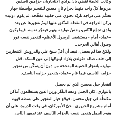
وكانت الخطّة تقضي بأن يرتدي الانتحاريان حزامين ناسفين
مربوط كلّ واحد منهما بحزام ثانٍ معدين للتفجير بواسطة جهاز
تحكّم على دراجة ناريّة تحتوي على حقيبة مفخّخة، ثم يقوم «وليد»
بركن الدراجة في النقطة المتّفق عليها ليتمّ تفجيرها عن بعد.
ولدى تجمّع النّاس، يندسّ «وليد» بينهم فيفجّر نفسه. فيما يكون
«عماد» أمام «مستشفى الرسول الأعظم» لتفجير نفسه فور
وصول أهالي الجرحى.
ولكنّ هذا لم يحصل، فبعد أن أقلّ شيخ علي والدرويش الانتحاريين
إلى خلف صالة «غولدن بلازا» ليتوجّها إلى عين السكة، قتل
«وليد» بانفجار الحقيبة المفخخة من دون أن يتمكّن من تفجير
حزامه الناسف فيما قام «عماد» بتفجير حزامه الناسف.
انفجار جبل محسن الذي لم يحصل
بالتوازي، كان الجمل ومعه البقّار وزين الدين يستطلعون أماكن
مكتظّة في جبل محسن، فوقع خيار التفجير على بسطة قهوة
أمام مشروع الحريري ـ حيّ الأميركان، في وقت الذروة، على أن
يقوم الجمل بتفجير نفسه بالحزام النّاسف عند تجمهر النّاس.