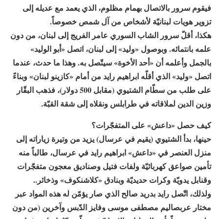
فيقوم سرور بالاتصال بهمام مظلوم، الذي يعمد مع عديله إلى
تزوير هويات لبنانيّة لأشخاص من آل شمص خصوصاً.
هكذا، أقلّ سرور الشاب السوري عامر الفريج إلى لبنان، من دون
علمه بانتمائه. وبوصول «وليد» إلى لبنان، اتصل «أبو الوليد»
بالجمل وأعلمه أن «أحد الأخوة» سيتّصل به. وهذا ما حدث، عندما
اتصل «وليد» الذي أقلّه ابراهيم رايد من أمام «كازينو لبنان» وبناءً
على طلب من سطّام الشتيوي (مقابل 500 دولار)، فذهب البقّار
وزين الدين لملاقاته في طرابلس ونقلاه إلى شقة القبّة.
كيف حصل «داعش» على المتفجّرات؟
حينها، بدأ الشتيوي (يقيم في عرسال) يزيد من وتيرة زياراته إلى
منزل العنصر في «داعش» ابراهيم رايد في عرسال، طالباً منه
تأمين صواعق كهربائيّة ولفات فتيل وصناديق معجون متفجّرات
وقنابل يدويّة وكرات حديديّة وبنادق «كلاشنكوف» وذخائر..
ولذلك، اتّصل رايد بدريد صالح الذي صار يؤمّن له هذه المواد عبر
مختار عربصاليم مصطفى موسى وفايز الدّبس وآخرين (من دون