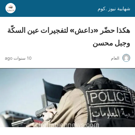
شهابية نيوز .كوم
هكذا حضّر «داعش» لتفجيرات عين السكّة
وجبل محسن
العام
10 سنوات ago