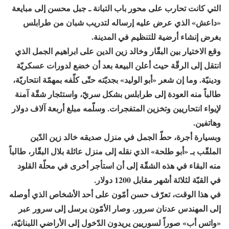
التي كانت تحارب على محور باب التبانة ـ جبل محسن إلى مبايعة
«داعش» الذي عرض عليه إرساله لتدريب شبان من طرابلس
بغرض إنشاء أرضية للتنظيم في المدينة.
وقع الاختيار بين البقّار وخالد زين الدين على ابراهيم الجمل الذي
انتقل إلى الرقّة حيث أعلن البيعة بعد أن خضع لدورات عسكريّة
ودينيّة. وما إن شعر «أبو الوليد» بجديّته حتّى كلّفه بمهمّة انتحاريّة،
طالباً منه العودة إلى طرابلس بشكل سريّ، واستئجار شقّة آمنة
لإيواء انتحاريين وتخزين المتفجرات. وسلّمه مبلغ أربعة آلاف دولار
وهاتفين.
وبسيارة أجرة، حطّ الجمل في منزل صديقه خالد زين الدّين
الملقّب بـ «أبو طلحة» الذي نقله إلى منزل عائلة بلال البقّار، طالباً
منه البقاء في هذه الشقّة إلى أن استأجر أخرى في محلّة القلود
في القبّة لثلاثة أشهر مقابل 1200 دولار.
في هذا الوقت، تعرّف حسن أمّون على أحد الأشخاص الذي أوصله
إلى المهندس عدنان سرور. وصار الأمّون يرسل إلى سرور عبر
«واتس أب» صوراً لسوريين يريدون الدّخول إلى الأراضي اللبنانيّة،