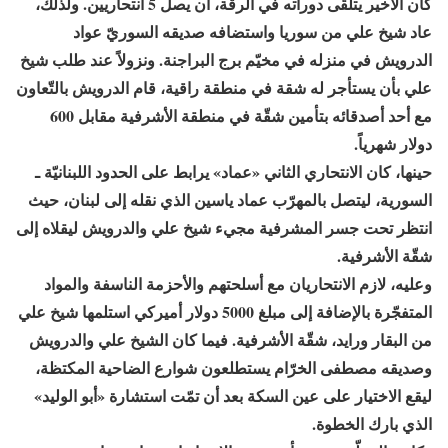
كان الأخير يتلقّى دوراته في الرقّة، أن يصل 5 انتحاريين. ولذلك،
عاد شيخ علي من سوريا واستضافه صديقه السوريّ عواد
الدرويش في منزله في مخيّم برج البراجنة. ونزولاً عند طلب شيخ
علي بأن يستأجر له شقة في منطقة راقية، قام الدرويش بالتّعاون
مع أحد أصدقائه بتأمين شقّة في منطقة الأشرفية مقابل 600
دولار شهرياً.
حينها، كان الانتحاري الثاني «عماد» يرابط على الحدود اللبنانيّة ـ
السورية، ليتصل بالمهرّب عماد ياسين الذي نقله إلى لبنان، حيث
انتظر تحت جسر المشرفية مجيء شيخ علي والدرويش ليقلاه إلى
شقّة الأشرفية.
وعليه، لازم الانتحاريان مع أسلحتهم والأحزمة الناسفة والمواد
المتفجّرة بالإضافة إلى مبلغ 5000 دولار أميركي استلمها شيخ علي
من البقار ورايد، شقّة الأشرفية. فيما كان الشيخ علي والدرويش
وصديقه مصطفى الخرّام يستطلعون شوارع الضاحية المكتظة،
ليقع الاختيار على عين السكة بعد أن تمّت استشارة «أبو الوليد»
الذي بارك الخطوة.