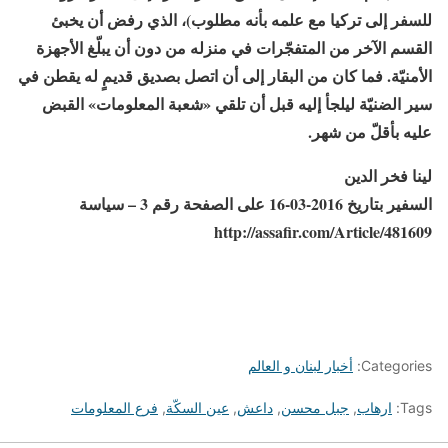
للسفر إلى تركيا مع علمه بأنه مطلوب)، الذي رفض أن يخبئ
القسم الآخر من المتفجّرات في منزله من دون أن يبلّغ الأجهزة
الأمنيّة. فما كان من البقار إلى أن اتصل بصديق قديمٍ له يقطن في
سير الضنيّة ليلجأ إليه قبل أن تلقي «شعبة المعلومات» القبض
عليه بأقلّ من شهر.
لينا فخر الدين
السفير بتاريخ 2016-03-16 على الصفحة رقم 3 – سياسة
http://assafir.com/Article/481609
Categories:
أخبار لبنان و العالم
Tags:
ارهاب
,
جبل محسن
,
داعش
,
عين السكّة
,
فرع المعلومات