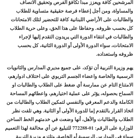
المرشحين كافة ويعزز مبدأ تكافؤ الفرص وتحقيق الانصاف
والمساواة، ومن أجل إعطاء فرصة حقيقية متساوية للطلاب
والطالبات على الأراضي اللبنانية كافة للتحضير لتلك الامتحانات
كل بحسب ظروفه. وحفاظا على هذا الحق، وعلى حرية الطلاب
والطالبات في انتقاء الدورة التي يريدون التقدم إليها لإجراء
الامتحانات، سواء الدورة الأولى أو الدورة الثانية، كل بحسب
ظروفه واستعداده.
يهم وزيرة التربية أن تؤكد، على جميع مديري المدارس والثانويات
الرسمية والخاصة واعضاء الجسم التربوي على اختلاف ادوارهم،
الامتناع التام عن ممارسة أي ضغط على الطلاب والطالبات او
السماح بحصوله، يؤثر على عملية اختيارهم، واعطائهم المساحة
الكاملة والدعم المعرفي والنفسي لتمكين الطلاب والطالبات من
اتخاذ القرار بالتقدم إما للدورة الأولى أو الثانية. وهي تلفت نظر
الطلاب والطالبات والأهل، أنها وضعت في خدمتهم الخط الساخن
للوزارة على الرقم: 01-772288 للتبليغ عن أي مخالفة لهذا التعميم
سواء في المدارس الرسمية أو الخاصة، وتلتزم وزيرة التربية