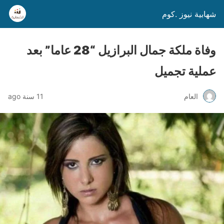
شهابية نيوز .كوم
وفاة ملكة جمال البرازيل “28 عاما” بعد
عملية تجميل
العام
11 سنة ago