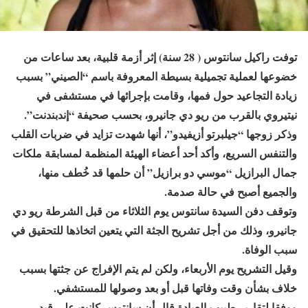
توفت راكيل سانتوس ( 28 سنة) إثر أزمة قلبية، بعد ساعات من
خضوعها لعملية تجميلية بسيطة المعروفة باسم “الصيني” بسبب
زيادة التجاعيد حول فمها، وقامت بإجرائها في مستشفى في
نيتيروي بالقرب من ريو دي جانيرو، بحسب صحيفة “إندبندنت”.
وذكر زوجها “جيلبرتو أزيفيدو”، أنها شهدت تزايد في ضربات القلب
والتنفس السريع، وأكد أحد أعضاء الهيئة المنظمة لمسابقة ملكات
جمال البرازيل “موسي دو برازيل” أن حلمها قد خُطف منها،
والجميع أصبح في حالة صدمة.
وتوقف دفن السيدة سانتوس يوم الثلاثاء من قبل الشرطة ريو دي
جانيرو، وذلك من أجل تشريح الجثة التي يتعين اتخاذها للتحقيق في
سبب الوفاة.
وقيل التشريح يوم الأربعاء، ولكن لم يتم الإفراج عن جثتها بسبب
خلاف بشأن وقت وفاتها قبل أو بعد وصولها للمستشفي.
ووفقا لتقارير طبيب العيادة قال أن سانتوس كانت على قيد