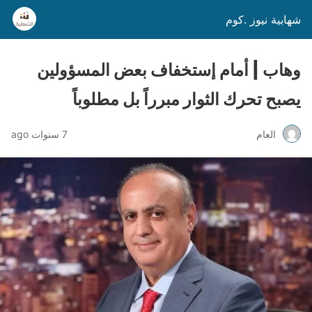
شهابية نيوز .كوم
وهاب | أمام إستخفاف بعض المسؤولين
يصبح تحرك الثوار مبرراً بل مطلوباً
العام
7 سنوات ago