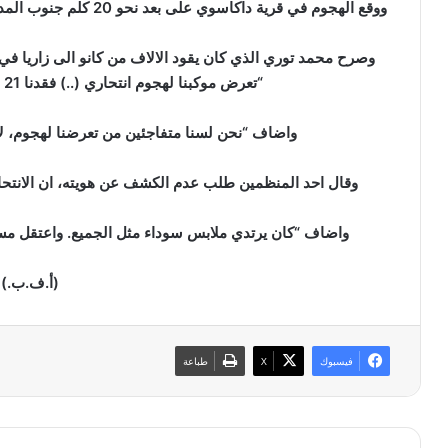
ووقع الهجوم في قرية داكاسوي على بعد نحو 20 كلم جنوب المدينة خلال موكب لاتباع حركة نيجيريا الاسلامية الشيعية.
وصرح محمد توري الذي كان يقود الالاف من كانو الى زاريا في و
“تعرض موكبنا لهجوم انتحاري (..) فقدنا 21 شخصا، واصيب العديدون بجروح”.
واضاف “نحن لسنا متفاجئين من تعرضنا لهجوم، لان 
وقال احد المنظمين طلب عدم الكشف عن هويته، ان الانتحا
واضاف “كان يرتدي ملابس سوداء مثل الجميع. واعتقل مسا
(أ.ف.ب.)
فيسبوك
‫X
طباعة