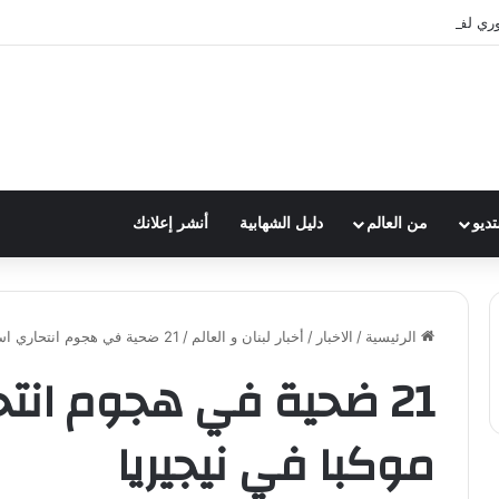
وري لفرقة الكشافة في فوج الامام الصادق (ع)
تديو
من العالم
دليل الشهابية
أنشر إعلانك
الرئيسية
/
الاخبار
/
أخبار لبنان و العالم
/
21 ضحية في هجوم انتحاري استهدف موكبا في نيجيريا
21 ضحية في هجوم انت
موكبا في نيجيريا