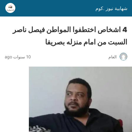
شهابية نيوز .كوم
4 اشخاص اختطفوا المواطن فيصل ناصر
السبت من امام منزله بصريفا
العام
10 سنوات ago