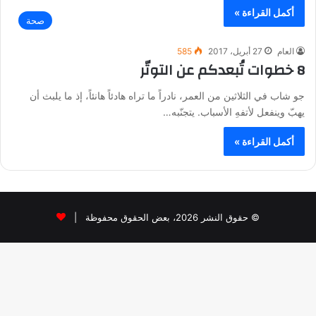
أكمل القراءة »
صحة
العام
27 أبريل، 2017
585
8 خطوات تُبعدكم عن التوتّر
جو شاب في الثلاثين من العمر، نادراً ما تراه هادئاً هانئاً، إذ ما يلبث أن
يهبّ وينفعل لأتفهِ الأسباب. يتجنّبه…
أكمل القراءة »
© حقوق النشر 2026، بعض الحقوق محفوظة |