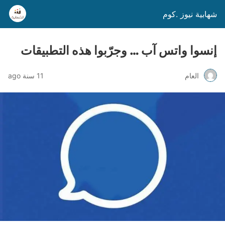
شهابية نيوز .كوم
إنسوا واتس آب … وجرّبوا هذه التطبيقات
العام
11 سنة ago