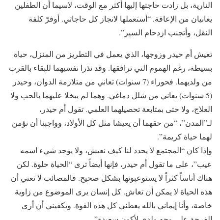
النارية، بل زادت حاجتها إليها أكثر مع الوقت، لاسيما أن الطفلين
يعانيان من الإعاقة. “أستعملها لانجاز كل حاجاتي. أوفرّ كلفة
النقل، وأتجنب ازدحام السير”.
تعيش أم حيدر وزوجها، الذي يعمل في التطريز من المنزل، حياة
بسيطة، رغم الهموم التي ترافقها. وقد نذرا نفسيهما للبقاء بالقرب
من ولديهما. فحوراء (7 سنوات) تعاني من متلازمة الدوان، وحيدر
(5 سنوات) يعاني من شلل دماغي. وهما لم يبخلا عليهما بالحب ولا
العلاج، ولا حتى بمتابعة تحصيلهما العلمي. تقول أم حيدر،
لـ”المدن”، “من حقهما أن يعيشا مثل كل الأولاد، وواجبنا أن نؤمن
لهما حياة كريمة”.
وإذا كان “المجتمع لا يحدد لنا كيف نعيش، ولا يوجد شيء اسمه
عيب”، على ما تقول أم حيدر، فإنها أيضاً ترى “الحياة حلوة. لكن
هناك أناساً كثراً لا يستوعبونها بشكل صحيح. فالمصائب لا تعني أن
هذه الحياة لا يمكن أن تعاش. كل إنسان يرى الموضوع من زاوية
خاصة، وأنا إيماني بالله يعطني كل هذه القوة. ويكفيني أن أرى
الفرحة على وجه ولدي لأكون سعيدة”.