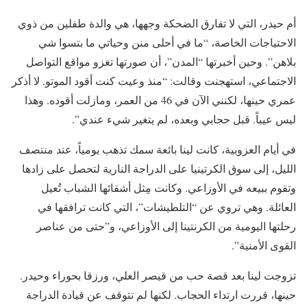
أم حيدر، التي لا تفارق الضحكة وجهها، هي والدة طفلين من ذوي
الاحتياجات الخاصة، “ما في أحلى منن وحياتي ما بتسوا شي
بلاهن”. وحين أخبرتها “المدن”، أن صورتها تغزو مواقع التواصل
الاجتماعي، استهجنت وقالت: “منذ وعيت كنت أقود الموتو. لا أذكر
عمري حينها، لكنني الآن في 46 من العمر، ومازلت أقوده. وهذا
ليس عيباً. قبل حجابي وبعده، لم يتغير شيء عندي”.
في أيام العزوبية، كانت لينا بائعة سمك تذهب يومياً، عند منتصف
الليل، إلى سوق الكرتينيا على الدراجة النارية لتحصل على زادها
وتقوم ببيعه في الأوزاعي. وكانت مِثل أشقائها الشباب تُعيل
العائلة. وهي تروي عن “التلطيشات”، التي كانت ترافقها في
رحلتها اليومية من الكرنتينا إلى الأوزاعي، و”حتى من عناصر
القوى الأمنية”.
تزوجت لينا بعد قصة حب من قيصر العلي، ورزقا بحوراء وحيدر.
حينها، قررت ارتداء الحجاب. لكنها لم تتوقف عن قيادة الدراجة