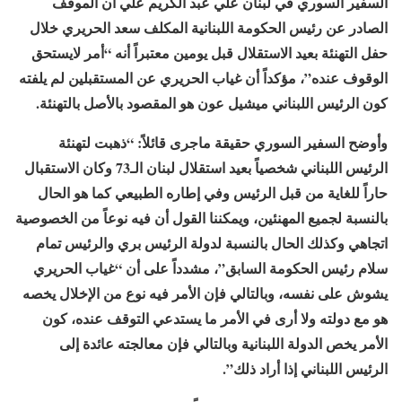
السفير السوري في لبنان علي عبد الكريم علي أن الموقف
الصادر عن رئيس الحكومة اللبنانية المكلف سعد الحريري خلال
حفل التهنئة بعيد الاستقلال قبل يومين معتبراً أنه “أمر لايستحق
الوقوف عنده”، مؤكداً أن غياب الحريري عن المستقبلين لم يلفته
كون الرئيس اللبناني ميشيل عون هو المقصود باﻷصل بالتهنئة.
وأوضح السفير السوري حقيقة ماجرى قائلاً: “ذهبت لتهنئة
الرئيس اللبناني شخصياً بعيد استقلال لبنان الـ73 وكان الاستقبال
حاراً للغاية من قبل الرئيس وفي إطاره الطبيعي كما هو الحال
بالنسبة لجميع المهنئين، ويمكننا القول أن فيه نوعاً من الخصوصية
اتجاهي وكذلك الحال بالنسبة لدولة الرئيس بري والرئيس تمام
سلام رئيس الحكومة السابق”، مشدداً على أن “غياب الحريري
يشوش على نفسه، وبالتالي فإن اﻷمر فيه نوع من الإخلال يخصه
هو مع دولته ولا أرى في اﻷمر ما يستدعي التوقف عنده، كون
اﻷمر يخص الدولة اللبنانية وبالتالي فإن معالجته عائدة إلى
الرئيس اللبناني إذا أراد ذلك”.