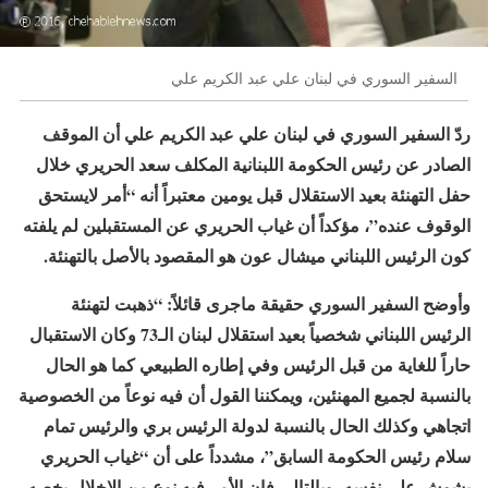
السفير السوري في لبنان علي عبد الكريم علي
ردّ السفير السوري في لبنان علي عبد الكريم علي أن الموقف
الصادر عن رئيس الحكومة اللبنانية المكلف سعد الحريري خلال
حفل التهنئة بعيد الاستقلال قبل يومين معتبراً أنه “أمر لايستحق
الوقوف عنده”، مؤكداً أن غياب الحريري عن المستقبلين لم يلفته
كون الرئيس اللبناني ميشال عون هو المقصود باﻷصل بالتهنئة.
وأوضح السفير السوري حقيقة ماجرى قائلاً: “ذهبت لتهنئة
الرئيس اللبناني شخصياً بعيد استقلال لبنان الـ73 وكان الاستقبال
حاراً للغاية من قبل الرئيس وفي إطاره الطبيعي كما هو الحال
بالنسبة لجميع المهنئين، ويمكننا القول أن فيه نوعاً من الخصوصية
اتجاهي وكذلك الحال بالنسبة لدولة الرئيس بري والرئيس تمام
سلام رئيس الحكومة السابق”، مشدداً على أن “غياب الحريري
يشوش على نفسه، وبالتالي فإن اﻷمر فيه نوع من الإخلال يخصه