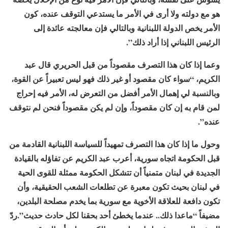
هو مع دولته ولا أرى في اﻷمر ما يستدعي التوقف عنده، كون
اﻷمر يخص الدولة اللبنانية وبالتالي فإن معالجته عائدة إلى
الرئيس اللبناني إذا أراد ذلك”.
وعما إذا كان هذا التصرف مقصوداً من قبل الحريري قال عبد
الكريم، “سواء كان مقصود أو غير ذلك فهو ليس تعبيراً عن القوة،
وبالنسبة لي إهمال اﻷمر أفضل من التعرض له، اﻷمر فيه إحراج
لمن قام به إن كان مقصوداً، وإن لم يكن مقصوداً فنحن لم نتوقف
عنده”.
وحول ما إذا كان هذا التصرف تمهيداً للسياسة اللبنانية القادمة من
قبل الحكومة اتجاه سورية، أعرب عبد الكريم عن تفاؤله بالقيادة
الجديدة في لبنان متمنياً أن تتشكل الحكومة ممثلة للقوى الحية
في لبنان بحيث تكون معبرة عن تطلعات الشعب الحقيقية، وأن
تكون دافعة للعلاقة اﻷخوية مع سورية بما يخدم مصلحة البلدين،
مضيفاً “ماعدا ذلك.. عندما يخطئ أحد بحقنا لكل حادث حديث”.ردّ