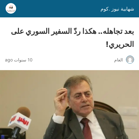
شهابية نيوز .كوم
بعد تجاهله.. هكذا ردّ السفير السوري على
الحريري!
العام
10 سنوات ago