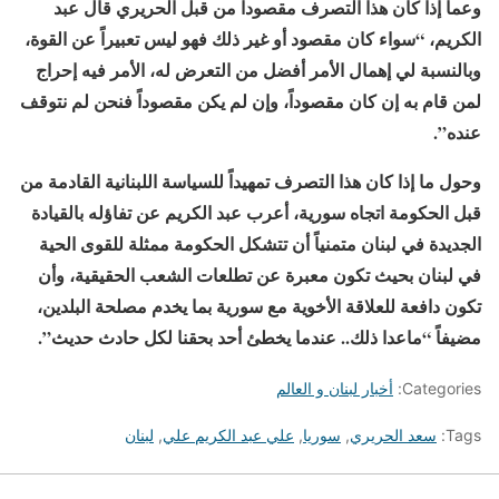
وعما إذا كان هذا التصرف مقصوداً من قبل الحريري قال عبد
الكريم، “سواء كان مقصود أو غير ذلك فهو ليس تعبيراً عن القوة،
وبالنسبة لي إهمال اﻷمر أفضل من التعرض له، اﻷمر فيه إحراج
لمن قام به إن كان مقصوداً، وإن لم يكن مقصوداً فنحن لم نتوقف
عنده”.
وحول ما إذا كان هذا التصرف تمهيداً للسياسة اللبنانية القادمة من
قبل الحكومة اتجاه سورية، أعرب عبد الكريم عن تفاؤله بالقيادة
الجديدة في لبنان متمنياً أن تتشكل الحكومة ممثلة للقوى الحية
في لبنان بحيث تكون معبرة عن تطلعات الشعب الحقيقية، وأن
تكون دافعة للعلاقة اﻷخوية مع سورية بما يخدم مصلحة البلدين،
مضيفاً “ماعدا ذلك.. عندما يخطئ أحد بحقنا لكل حادث حديث”.
Categories:
أخبار لبنان و العالم
Tags:
سعد الحريري
,
سوريا
,
علي عبد الكريم علي
,
لبنان